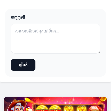
បញ្ចេញមតិ
ផ្ញើមតិ