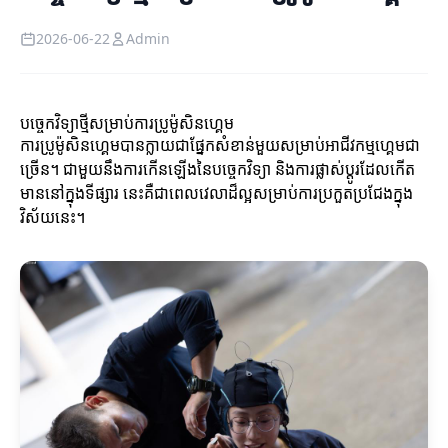
2026-06-22
Admin
បច្ចេកវិទ្យាថ្មីសម្រាប់ការប្រូម៉ូសិនហ្គេម
ការប្រូម៉ូសិនហ្គេមបានក្លាយជាផ្នែកសំខាន់មួយសម្រាប់អាជីវកម្មហ្គេមជា
ច្រើន។ ជាមួយនឹងការកើនឡើងនៃបច្ចេកវិទ្យា និងការផ្លាស់ប្តូរដែលកើត
មាននៅក្នុងទីផ្សារ នេះគឺជាពេលវេលាដ៏ល្អសម្រាប់ការប្រកួតប្រជែងក្នុង
វិស័យនេះ។