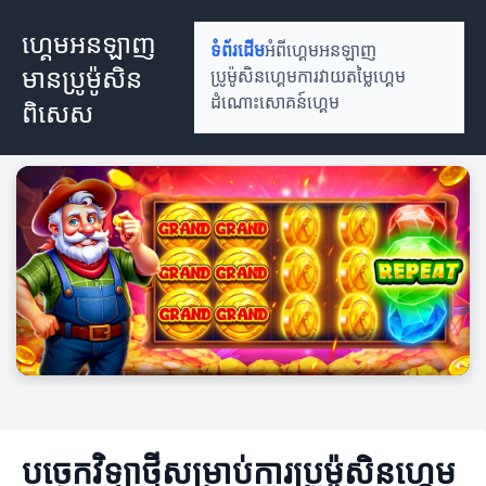
ហ្គេមអនឡាញ
ទំព័រដើម
អំពីហ្គេមអនឡាញ
មានប្រូម៉ូសិន
ប្រូម៉ូសិនហ្គេម
ការវាយតម្លៃហ្គេម
ដំណោះសោគន៍ហ្គេម
ពិសេស
បច្ចេកវិទ្យាថ្មីសម្រាប់ការប្រូម៉ូសិនហ្គេម