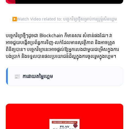
▶
Watch Video related to: បច្ចេកវិទ្យាថ្មីសម្រាប់ការប្រូម៉ូសិនហ្គេម
បច្ចេកវិទ្យាថ្មីៗដូចជា Blockchain ក៏មានសារៈសំខាន់ផងដែរ។ វា
អាចជួយបង្កើតប្រព័ន្ធការទិញ-លក់ដែលមានសុវត្ថិភាព និងអាចត្រួត
ពិនិត្យបាន។ បច្ចេកវិទ្យានេះអាចផ្តល់ឱ្យអ្នកលេងជាមួយជម្រើសក្នុងការ
បង់ប្រាក់ និងទទួលបានផលប្រយោជន៍ដ៏ល្អក្នុងការចូលរួមក្នុងហ្គេម។
📰
ការវាយតម្លៃហ្គេម