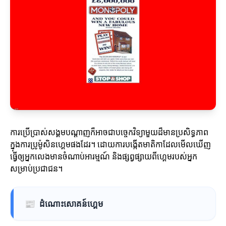
ការប្រើប្រាស់សង្គមបណ្ដាញក៏អាចជាបច្ចេកវិទ្យាមួយដ៏មានប្រសិទ្ធភាព
ក្នុងការប្រូម៉ូសិនហ្គេមផងដែរ។ ដោយការបង្កើតមាតិកាដែលមើលឃើញ
ធ្វើឲ្យអ្នកលេងមានចំណាប់អារម្មណ៍ និងផ្សព្វផ្សាយពីហ្គេមរបស់អ្នក
សម្រាប់ប្រជាជន។
📰
ដំណោះសោគន៍ហ្គេម