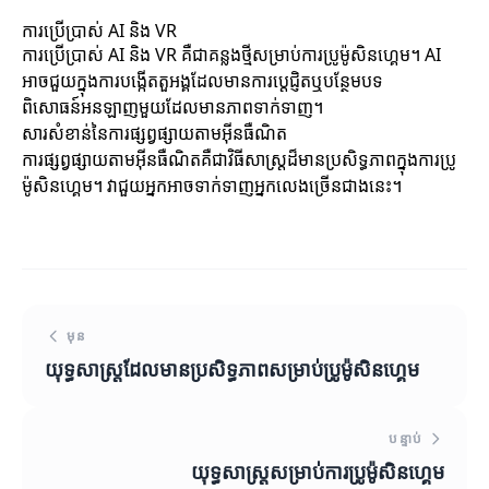
ការប្រើប្រាស់ AI និង VR
ការប្រើប្រាស់ AI និង VR គឺជាគន្លងថ្មីសម្រាប់ការប្រូម៉ូសិនហ្គេម។ AI
អាចជួយក្នុងការបង្កើតតួអង្គដែលមានការប្តេជ្ញិតឬបន្ថែមបទ
ពិសោធន៍អនឡាញមួយដែលមានភាពទាក់ទាញ។
សារសំខាន់នៃការផ្សព្វផ្សាយតាមអ៊ីនធឺណិត
ការផ្សព្វផ្សាយតាមអ៊ីនធឺណិតគឺជាវិធីសាស្ត្រដ៏មានប្រសិទ្ធភាពក្នុងការប្រូ
ម៉ូសិនហ្គេម។ វាជួយអ្នកអាចទាក់ទាញអ្នកលេងច្រើនជាងនេះ។
មុន
យុទ្ធសាស្ត្រដែលមានប្រសិទ្ធភាពសម្រាប់ប្រូម៉ូសិនហ្គេម
បន្ទាប់
យុទ្ធសាស្ត្រ​សម្រាប់​ការប្រូម៉ូសិនហ្គេម