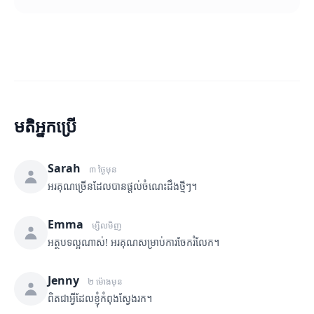
មតិអ្នកប្រើ
Sarah
៣ ថ្ងៃមុន
អរគុណច្រើនដែលបានផ្តល់ចំណេះដឹងថ្មីៗ។
Emma
ម្សិលមិញ
អត្ថបទល្អណាស់! អរគុណសម្រាប់ការចែករំលែក។
Jenny
២ ម៉ោងមុន
ពិតជាអ្វីដែលខ្ញុំកំពុងស្វែងរក។