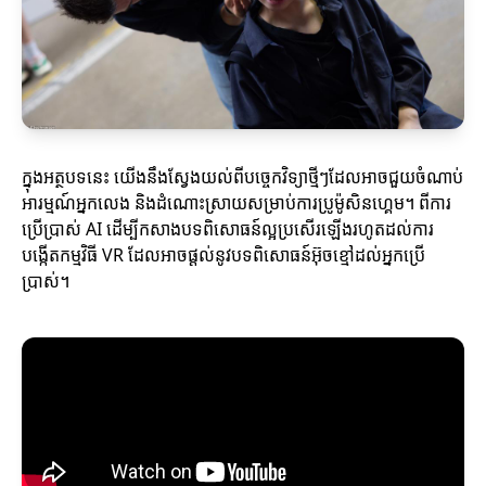
ក្នុងអត្ថបទនេះ យើងនឹងស្វែងយល់ពីបច្ចេកវិទ្យាថ្មីៗដែលអាចជួយចំណាប់
អារម្មណ៍អ្នកលេង និងដំណោះស្រាយសម្រាប់ការប្រូម៉ូសិនហ្គេម។ ពីការ
ប្រើប្រាស់ AI ដើម្បីកសាងបទពិសោធន៍ល្អប្រសើរឡើងរហូតដល់ការ
បង្កើតកម្មវិធី VR ដែលអាចផ្តល់នូវបទពិសោធន៍អ៊ុចខ្មៅដល់អ្នកប្រើ
ប្រាស់។