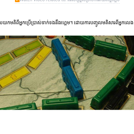
យកមតិពីអ្នកប្រើប្រាស់ទាក់ទងនឹងហ្គេម។ ដោយការបញ្ចូលមតិសារពីអ្នកលេង អ្នក