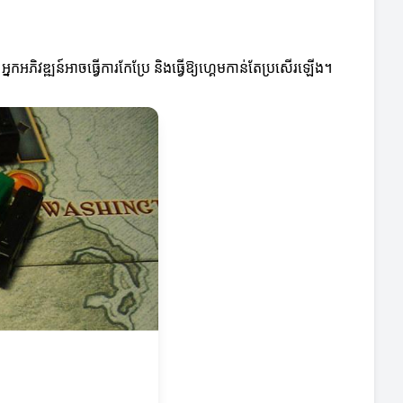
អភិវឌ្ឍន៍អាចធ្វើការកែប្រែ និងធ្វើឱ្យហ្គេមកាន់តែប្រសើរឡើង។