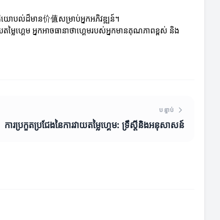
មតិយោបល់ដ៏មាន价值សម្រាប់អ្នកអភិវឌ្ឍន៍។
តម្លៃហ្គេម អ្នកអាចធានាថាហ្គេមរបស់អ្នកមានគុណភាពខ្ពស់ និង
បន្ទាប់
ការប្រកួតប្រជែងនៃការវាយតម្លៃហ្គេម: ទ្រឹស្តីនិងអនុសាសន៍