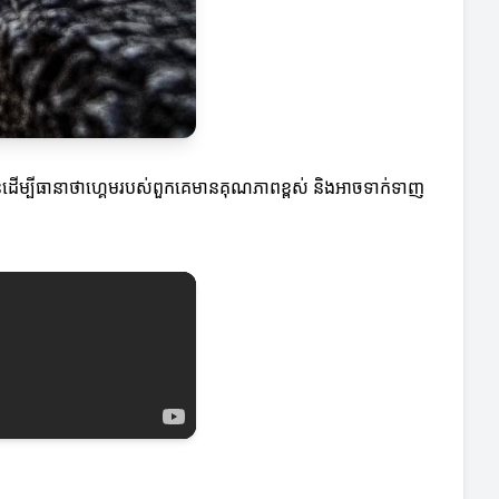
ឌ្ឍន៍ដើម្បីធានាថាហ្គេមរបស់ពួកគេមានគុណភាពខ្ពស់ និងអាចទាក់ទាញ