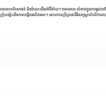
ដែលមានបទពិសោធន៍ និងចំណេះដឹងអំពីវិស័យ។ វាមានសារៈសំខាន់ក្នុងការផ្តល់
្តប្រៀបធៀបនឹងការបង្កើតផលិតផល។ ដោយការប្រើប្រាស់វិធីសាស្ត្រទៅលើការវាយ