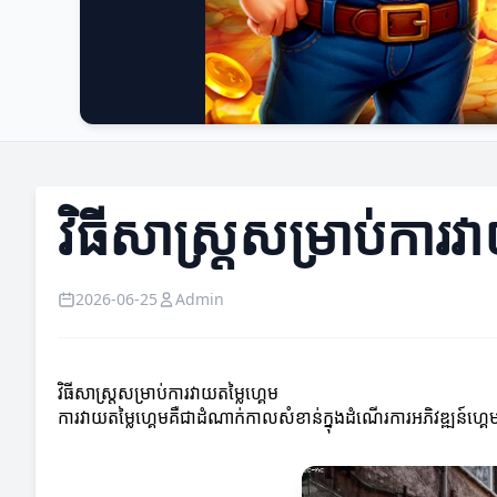
វិធីសាស្ត្រសម្រាប់ការវ
2026-06-25
Admin
វិធីសាស្ត្រសម្រាប់ការវាយតម្លៃហ្គេម
ការវាយតម្លៃហ្គេមគឺជាដំណាក់កាលសំខាន់ក្នុងដំណើរការអភិវឌ្ឍន៍ហ្គេម