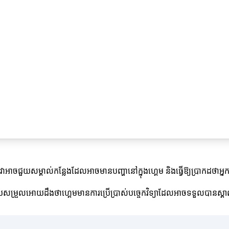
។ វាអាចជួយសម្គាល់កន្លែងដែលអាចមានបញ្ហានៅក្នុងហ្គេម និងធ្វើឱ្យប្រា
ជួយសម្រួលអោយដឹងថាហ្គេមមានការប្រើប្រាស់បច្ចេកវិទ្យាដែលអាចទទួលបានស្គាល