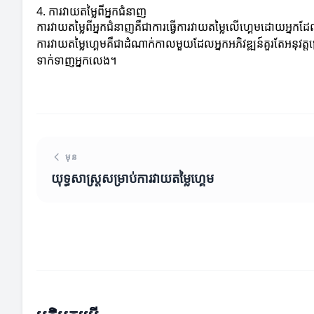
4. ការវាយតម្លៃពីអ្នកជំនាញ
ការវាយតម្លៃពីអ្នកជំនាញគឺជាការធ្វើការវាយតម្លៃលើហ្គេមដោយអ្នក
ការវាយតម្លៃហ្គេមគឺជាដំណាក់កាលមួយដែលអ្នកអភិវឌ្ឍន៍គួរតែអនុវត
ទាក់ទាញអ្នកលេង។
មុន
យុទ្ធសាស្ត្រសម្រាប់ការវាយតម្លៃហ្គេម