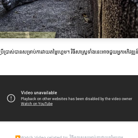
រើប្រាស់បានសម្រាប់ការវាយតម្លៃហ្គេម។ វិធីសាស្ត្រទាំងនេះអាចជួយអ្នកអភិវ
▶
Watch Video related to: វិធីសាស្ត្រសម្រាប់ការវាយតម្លៃហ្គេម