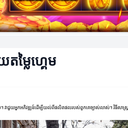
ាយតម្លៃហ្គេម
។ វាជួយអ្នកអភិវឌ្ឍន៍ដើម្បីយល់ពីផលិតផលរបស់ពួកគេច្បាស់លាស់។ វិធីសាស្ត្រហ្