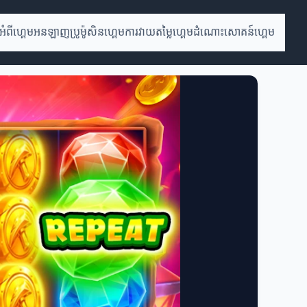
អំពីហ្គេមអនឡាញ
ប្រូម៉ូសិនហ្គេម
ការវាយតម្លៃហ្គេម
ដំណោះសោគន៍ហ្គេម