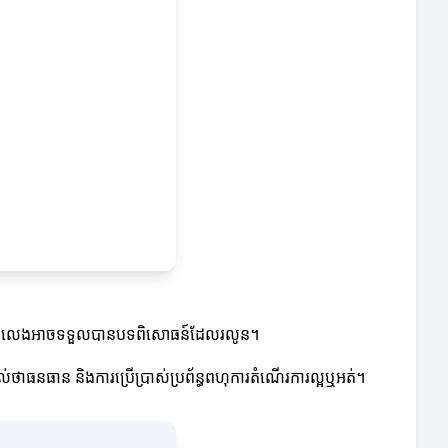
កដថាអ្នកលេងអាចទទួលបានបទពិសោធន៍ដែលរលូន។
់ថាធនធាន និងការប្រើប្រាស់ប្រព័ន្ធពហុការតំណើរការល្អឬអត់។