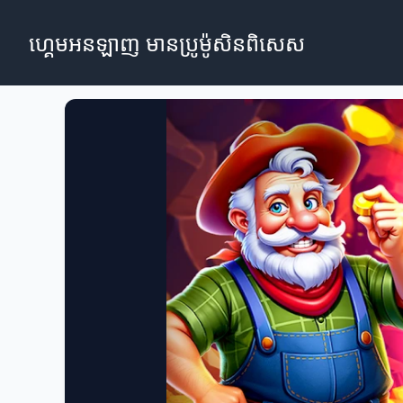
ហ្គេមអនឡាញ មានប្រូម៉ូសិនពិសេស