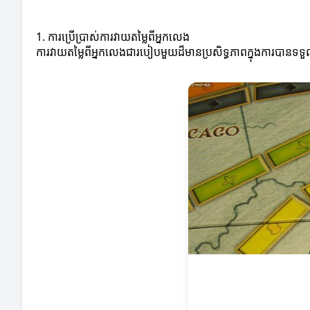
1. ការប្រើប្រាស់ការវាយតម្លៃពីអ្នកលេង
ការវាយតម្លៃពីអ្នកលេងជារបៀបមួយដ៏មានប្រសិទ្ធភាពក្នុងការបានទទួល