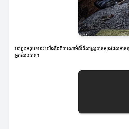
នៅក្នុងអត្ថបទនេះ យើងនឹងពិចារណាអំពីវិធីសាស្ត្រជាចម្បងដែលអាចប្
អ្នកលេងបាន។