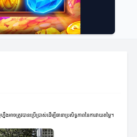
នឹងអាចត្រូវបានប្រើប្រាស់ដើម្បីធានាប្រសិទ្ធភាពនៃការវាយតម្លៃ។