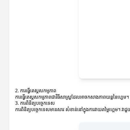
2. ការធ្វើតេស្តសកម្មភាព
ការធ្វើតេស្តសកម្មភាពជាវិធីសាស្ត្រដែលអាចកសាងភាពយន្តនៃហ្គេម
3. ការពិនិត្យបច្ចេកទេស
ការពិនិត្យបច្ចេកទេសមានសារៈសំខាន់នៅក្នុងការវាយតម្លៃហ្គេម។ វា