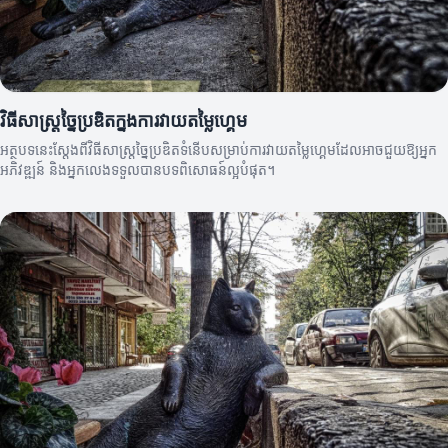
វិធីសាស្ត្រច្នៃប្រឌិតក្នុងការវាយតម្លៃហ្គេម
អត្ថបទនេះស្តែងពីវិធីសាស្ត្រច្នៃប្រឌិតទំនើបសម្រាប់ការវាយតម្លៃហ្គេមដែលអាចជួយឱ្យអ្នក
អភិវឌ្ឍន៍ និងអ្នកលេងទទួលបានបទពិសោធន៍ល្អបំផុត។