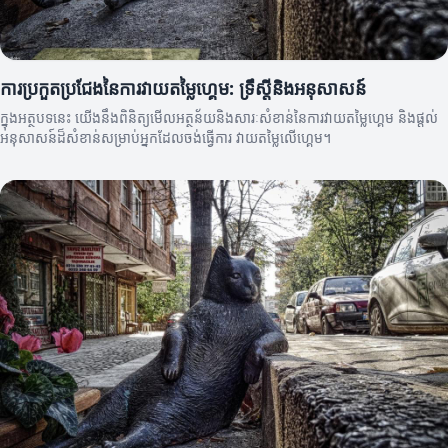
ការប្រកួតប្រជែងនៃការវាយតម្លៃហ្គេម: ទ្រឹស្តីនិងអនុសាសន៍
ក្នុងអត្ថបទនេះ យើងនឹងពិនិត្យមើលអត្ថន័យនិងសារៈសំខាន់នៃការវាយតម្លៃហ្គេម និងផ្តល់
អនុសាសន៍ដ៏សំខាន់សម្រាប់អ្នកដែលចង់ធ្វើការ វាយតម្លៃលើហ្គេម។