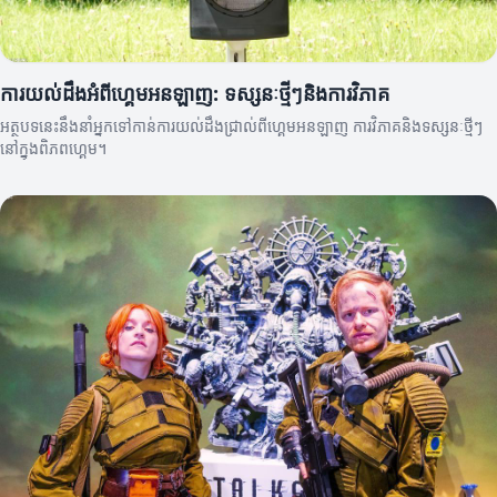
ការយល់ដឹងអំពីហ្គេមអនឡាញ: ទស្សនៈថ្មីៗនិងការវិភាគ
អត្ថបទនេះនឹងនាំអ្នកទៅកាន់ការយល់ដឹងជ្រាល់ពីហ្គេមអនឡាញ ការវិភាគនិងទស្សនៈថ្មីៗ
នៅក្នុងពិភពហ្គេម។