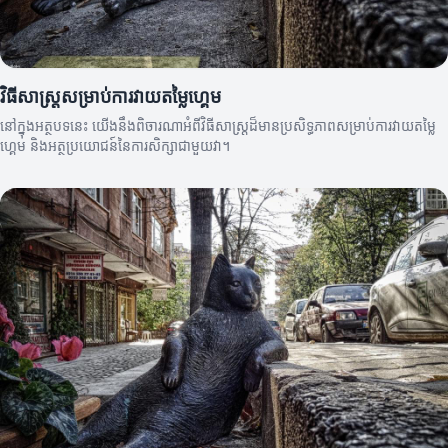
វិធីសាស្ត្រសម្រាប់ការវាយតម្លៃហ្គេម
នៅក្នុងអត្ថបទនេះ យើងនឹងពិចារណាអំពីវិធីសាស្ត្រដ៏មានប្រសិទ្ធភាពសម្រាប់ការវាយតម្លៃ
ហ្គេម និងអត្ថប្រយោជន៍នៃការសិក្សាជាមួយវា។