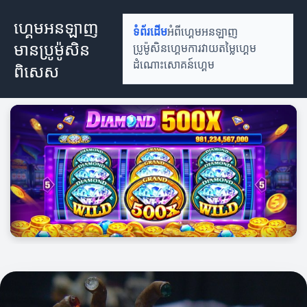
ហ្គេមអនឡាញ មានប្រូម៉ូសិនពិសេស
ហ្គេមអនឡាញ
ទំព័រដើម
អំពីហ្គេមអនឡាញ
មានប្រូម៉ូសិន
ប្រូម៉ូសិនហ្គេម
ការវាយតម្លៃហ្គេម
ដំណោះសោគន៍ហ្គេម
ពិសេស