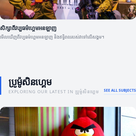
សិក្សាពីវប្បធម៌ហ្គេមអនឡាញ
មើលឃើញពីវប្បធម៌ហ្គេមអនឡាញ និងឥទ្ធិពលរបស់វាទៅលើសង្គម។
ប្រូម៉ូសិនហ្គេម
SEE ALL SUBJECTS
EXPLORING OUR LATEST IN ប្រូម៉ូសិនហ្គេម