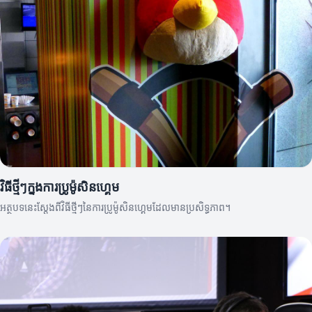
វិធីថ្មីៗក្នុងការប្រូម៉ូសិនហ្គេម
អត្ថបទនេះស្តែងពីវិធីថ្មីៗនៃការប្រូម៉ូសិនហ្គេមដែលមានប្រសិទ្ធភាព។