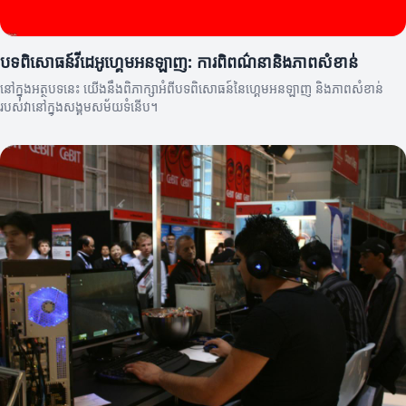
បទពិសោធន៍វីដេអូហ្គេមអនឡាញ: ការពិពណ៌នានិងភាពសំខាន់
នៅក្នុងអត្ថបទនេះ យើងនឹងពិភាក្សាអំពីបទពិសោធន៍នៃហ្គេមអនឡាញ និងភាពសំខាន់
របស់វានៅក្នុងសង្គមសម័យទំនើប។