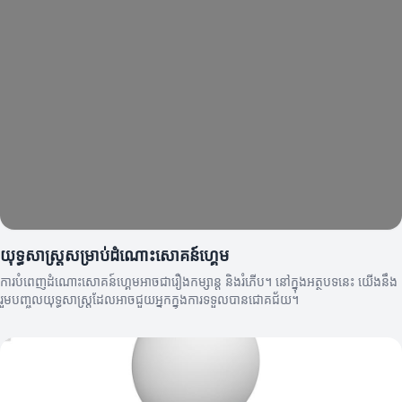
យុទ្ធសាស្ត្រសម្រាប់ដំណោះសោគន៍ហ្គេម
ការបំពេញដំណោះសោគន៍ហ្គេមអាចជារឿងកម្សាន្ត និងរំភើប។ នៅក្នុងអត្ថបទនេះ យើងនឹង
រួមបញ្ចូលយុទ្ធសាស្ត្រដែលអាចជួយអ្នកក្នុងការទទួលបានជោគជ័យ។