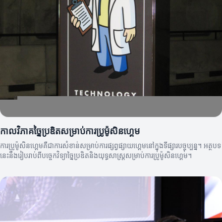
កាលវិភាគច្នៃប្រឌិតសម្រាប់ការប្រូម៉ូសិនហ្គេម
ការប្រូម៉ូសិនហ្គេមគឺជាការសំខាន់សម្រាប់ការផ្សព្វផ្សាយហ្គេមនៅក្នុងទីផ្សារបច្ចុប្បន្ន។ អត្ថបទ
នេះនឹងរៀបរាប់ពីបច្ចេកវិទ្យាច្នៃប្រឌិតនិងយុទ្ធសាស្ត្រសម្រាប់ការប្រូម៉ូសិនហ្គេម។