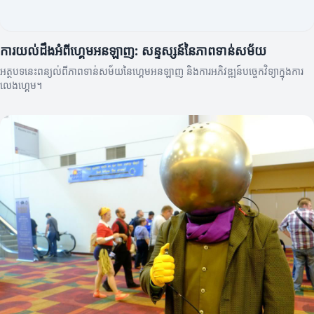
ការយល់ដឹងអំពីហ្គេមអនឡាញ: សន្ទស្សន៍នៃភាពទាន់សម័យ
អត្ថបទនេះពន្យល់ពីភាពទាន់សម័យនៃហ្គេមអនឡាញ និងការអភិវឌ្ឍន៍បច្ចេកវិទ្យាក្នុងការ
លេងហ្គេម។