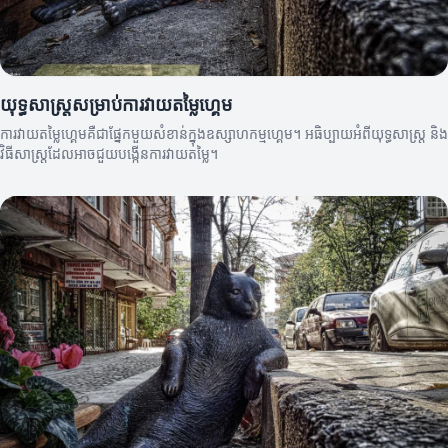
យុទ្ធសាស្ត្រសម្រាប់ការវាយតម្លៃហ្គេម
ការវាយតម្លៃហ្គេមគឺជាផ្នែកមួយសំខាន់ក្នុងឧស្សាហកម្មហ្គេម។ អធិប្បាយអំពីយុទ្ធសាស្ត្រ និង
វិធីសាស្ត្រដែលអាចជួយបង្កើនការវាយតម្លៃ។