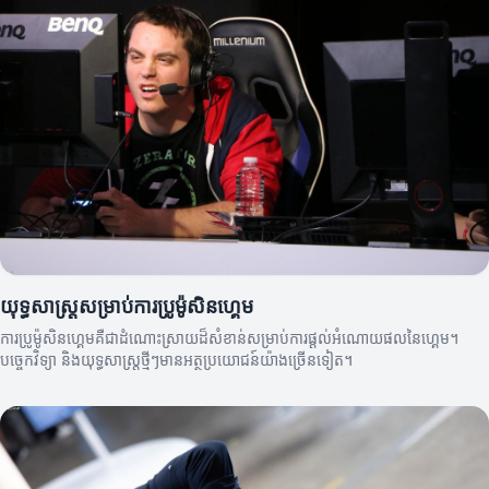
យុទ្ធសាស្ត្រ​សម្រាប់​ការប្រូម៉ូសិនហ្គេម
ការប្រូម៉ូសិនហ្គេមគឺជាដំណោះស្រាយដ៏សំខាន់សម្រាប់ការផ្ដល់អំណោយផលនៃហ្គេម។
បច្ចេកវិទ្យា និងយុទ្ធសាស្ត្រថ្មីៗមានអត្ថប្រយោជន៍យ៉ាងច្រើនទៀត។