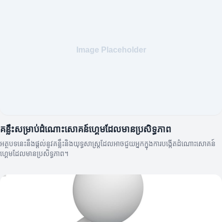
គន្លឹះសម្រាប់ដំណោះសោគន៍ហ្គេមដែលមានប្រសិទ្ធភាព
អត្ថបទនេះនឹងផ្តល់នូវគន្លឹះនិងយុទ្ធសាស្ត្រដែលអាចជួយអ្នកក្នុងការបង្កើតដំណោះសោគន៍
ហ្គេមដែលមានប្រសិទ្ធភាព។