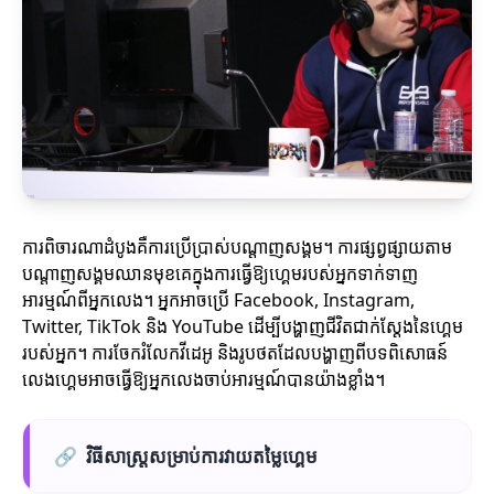
ការពិចារណាដំបូងគឺការប្រើប្រាស់បណ្តាញសង្គម។ ការផ្សព្វផ្សាយតាម
បណ្តាញសង្គមឈានមុខគេក្នុងការធ្វើឱ្យហ្គេមរបស់អ្នកទាក់ទាញ
អារម្មណ៍ពីអ្នកលេង។ អ្នកអាចប្រើ Facebook, Instagram,
Twitter, TikTok និង YouTube ដើម្បីបង្ហាញជីវិតជាក់ស្តែងនៃហ្គេម
របស់អ្នក។ ការចែករំលែកវីដេអូ និងរូបថតដែលបង្ហាញពីបទពិសោធន៍
លេងហ្គេមអាចធ្វើឱ្យអ្នកលេងចាប់អារម្មណ៍បានយ៉ាងខ្លាំង។
🔗
វិធីសាស្ត្រ​សម្រាប់ការវាយតម្លៃហ្គេម