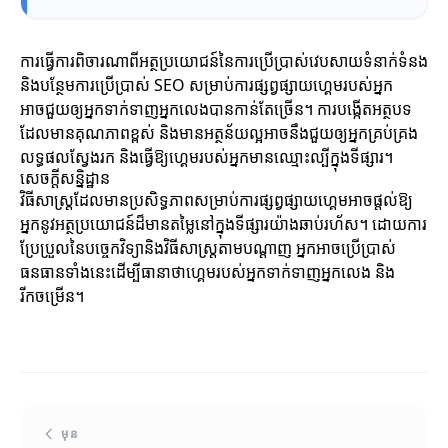
ការធ្វើការពិចារណាពីអត្ថប្រយោជន៍នៃការប្រើប្រាស់វេបសាយទំនាក់ទំនង
និងបន្ថែមការប្រើប្រាស់ SEO សម្រាប់ការផ្សព្វផ្សាយហ្គេមរបស់អ្នក
អាចជួយឲ្យអ្នកទាក់ទាញអ្នកលេងបានកាន់តែច្រើន។ ការបង្កើតអត្ថបទ
ដែលមានគុណភាពខ្ពស់ និងមានអត្ថន័យល្អអាចនឹងជួយឲ្យអ្នកគ្រប់គ្រង
លទ្ធផលស្វែងរក និងធ្វើឱ្យហ្គេមរបស់អ្នកមានឈ្មោះល្បីក្នុងទីផ្សារ។
សេចក្តីសន្និដ្ឋាន
វិធីសាស្ត្រដែលមានប្រសិទ្ធភាពសម្រាប់ការផ្សព្វផ្សាយហ្គេមអាចផ្តល់ឱ្យ
អ្នកនូវអត្ថប្រយោជន៍ដ៏មានតម្លៃនៅក្នុងទីផ្សារយ៉ាងឆាប់រហ័ស។ ដោយការ
ប្រែប្រួលនៃបច្ចេកវិទ្យានិងវិធីសាស្ត្រតាមបណ្តាញ អ្នកអាចប្រើប្រាស់
ធនធានទាំងនេះដើម្បីធានាថាហ្គេមរបស់អ្នកទាក់ទាញអ្នកលេង និង
រីកចម្រើន។
មុន