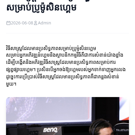
សម្រាប់ប្រូម៉ូសិនហ្គេម
2026-06-08
Admin
វិធីសាស្ត្រដែលមានប្រសិទ្ធភាពសម្រាប់ប្រូម៉ូសិនហ្គេម
សម្រាប់អ្នកអភិវឌ្ឍន៍ហ្គេមនិងស្ថាបនិកកម្មវិធីគឺជាការសំខាន់យ៉ាងខ្លាំង
ដើម្បីបង្កើតនិងអភិវឌ្ឍវិធីសាស្ត្រដែលមានប្រសិទ្ធភាពសម្រាប់ការ
ផ្សព្វផ្សាយហ្គេម។ ប្រសិនបើអ្នកចង់ឱ្យហ្គេមរបស់អ្នកទាក់ទាញអ្នកលេង
ដូច្នេះការប្រើប្រាស់វិធីសាស្ត្រដែលមានប្រសិទ្ធភាពគឺជាគន្លងសំខាន់
មួយ។