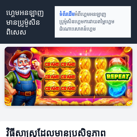
ហ្គេមអនឡាញ
ទំព័រដើម
អំពីហ្គេមអនឡាញ
មានប្រូម៉ូសិន
ប្រូម៉ូសិនហ្គេម
ការវាយតម្លៃហ្គេម
ដំណោះសោគន៍ហ្គេម
ពិសេស
វិធីសាស្ត្រដែលមានប្រសិទ្ធភាព