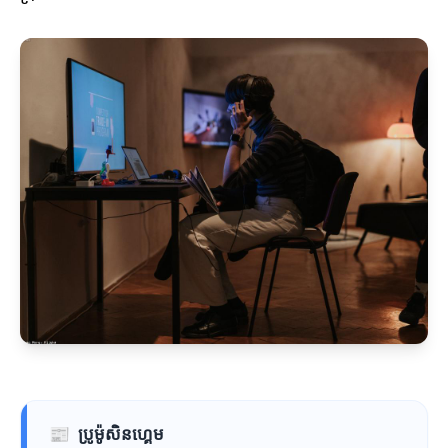
📰
ប្រូម៉ូសិនហ្គេម