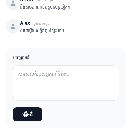
នឹងតាមដានរាល់អត្ថបទបន្តទៀត។
Alex
មុននេះបន្តិច
ពិតជាអ្វីដែលខ្ញុំកំពុងស្វែងរក។
បញ្ចេញមតិ
ផ្ញើមតិ