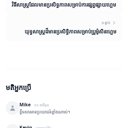
វិធីសាស្ត្រដែលមានប្រសិទ្ធភាពសម្រាប់ការផ្សព្វផ្សាយហ្គេម
បន្ទាប់
យុទ្ធសាស្ត្រដ៏មានប្រសិទ្ធិភាពសម្រាប់ប្រូម៉ូសិនហ្គេម
មតិអ្នកប្រើ
Mike
១០ នាទីមុន
ខ្លឹមសារមានប្រយោជន៍ខ្លាំងណាស់។
Kevin
មុននេះបន្តិច