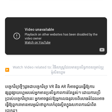
Watch Video related to: វិធីសាស្ត្រដែលមានប្រសិទ្ធភាពសម្រាប់ប្រូ
▶
ម៉ូសិនហ្គេម
បច្ចេកវិទ្យាថ្មីៗដូចជាបច្ចេកវិទ្យា VR និង AR ក៏អាចជួយធ្វើឱ្យការ
ផ្សព្វផ្សាយហ្គេមរបស់អ្នកមានប្រសិទ្ធភាពកាន់តែខ្ពស់។ ដោយការប្រើ
ប្រាស់បច្ចេកវិទ្យានេះ អ្នកអាចផ្តល់ឱ្យអ្នកលេងនូវបទពិសោធន៍ដែលអាច
ធ្វើឱ្យពួកគេមានអារម្មណ៍ថាពួកគេកំពុងស្ថិតក្នុងសភាពការណ៍ពិត
ប្រាកដ។