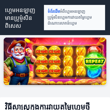
ហ្គេមអនឡាញ
ទំព័រដើម
អំពីហ្គេមអនឡាញ
មានប្រូម៉ូសិន
ប្រូម៉ូសិនហ្គេម
ការវាយតម្លៃហ្គេម
ដំណោះសោគន៍ហ្គេម
ពិសេស
វិធីសាស្ត្រក្នុងការវាយតម្លៃហ្គេមថ្មី