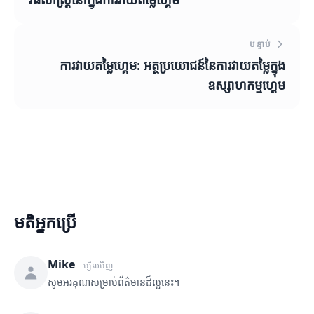
បន្ទាប់
ការវាយតម្លៃហ្គេម: អត្ថប្រយោជន៍នៃការវាយតម្លៃក្នុង
ឧស្សាហកម្មហ្គេម
មតិអ្នកប្រើ
Mike
ម្សិលមិញ
សូមអរគុណសម្រាប់ព័ត៌មានដ៏ល្អនេះ។