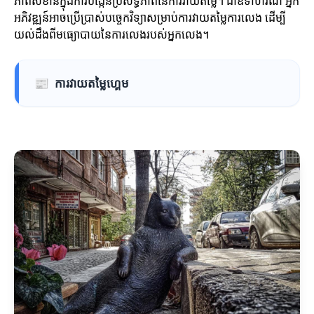
ភាពសំខាន់ក្នុងការបង្កើនប្រសិទ្ធភាពនៃការវាយតម្លៃ។ ជាឧទាហរណ៍ អ្នក
អភិវឌ្ឍន៍អាចប្រើប្រាស់បច្ចេកវិទ្យាសម្រាប់ការវាយតម្លៃការលេង ដើម្បី
យល់ដឹងពីមធ្យោបាយនៃការលេងរបស់អ្នកលេង។
📰
ការវាយតម្លៃហ្គេម