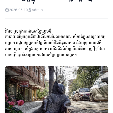
2026-06-10
Admin
វិធីសាស្ត្រក្នុងការវាយតម្លៃហ្គេមថ្មី
ការវាយតម្លៃហ្គេមគឺជាដំណើរការដែលមានសារៈសំខាន់ក្នុងឧស្សាហកម្ម
ហ្គេម។ វាជួយឱ្យអ្នកអភិវឌ្ឍន៍យល់ដឹងពីគុណភាព និងអត្ថប្រយោជន៍
របស់ហ្គេម។ នៅក្នុងអត្ថបទនេះ យើងនឹងពិនិត្យមើលវិធីសាស្ត្រថ្មីៗដែល
អាចប្រើប្រាស់សម្រាប់ការវាយតម្លៃហ្គេមរបស់អ្នក។