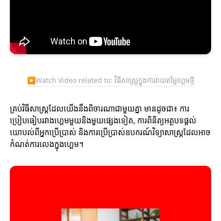
▶
Watch Video related to: វិធីសាស្ត្រក្នុងការវាយតម្លៃហ្គេមថ្មី
គ្រប់វិធីសាស្ត្រដែលយើងនឹងពិចារណាជាមួយគ្នា មានដូចជា៖ ការ
ប្រៀបធៀបរវាងហ្គេមមួយនិងមួយផ្សេងទៀត, ការពិនិត្យអត្ថបទផ្តល់
យោបល់ពីអ្នកប្រើប្រាស់ និងការប្រើប្រាស់ឧបករណ៍វិទ្យាសាស្ត្រដែលអាច
កំណត់ការលេងក្នុងហ្គេម។