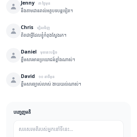
Jenny
៣ ថ្ងៃមុន
នឹងតាមដានរាល់អត្ថបទបន្តទៀត។
Chris
ម្សិលមិញ
ពិតជាអ្វីដែលខ្ញុំកំពុងស្វែងរក។
Daniel
មុននេះបន្តិច
ខ្លឹមសារមានប្រយោជន៍ខ្លាំងណាស់។
David
១០ នាទីមុន
ខ្លឹមសារច្បាស់លាស់ ងាយយល់ណាស់។
បញ្ចេញមតិ