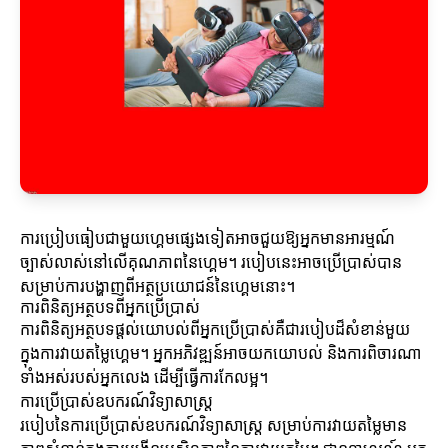
ការប្រៀបធៀបជាមួយហ្គេមផ្សេងទៀតអាចជួយឱ្យអ្នកមានអារម្មណ៍
ច្បាស់លាស់នៅលើគុណភាពនៃហ្គេម។ របៀបនេះអាចប្រើប្រាស់បាន
សម្រាប់ការបង្ហាញពីអត្ថប្រយោជន៍នៃហ្គេមនោះ។
ការពិនិត្យអត្ថបទពីអ្នកប្រើប្រាស់
ការពិនិត្យអត្ថបទផ្តល់យោបល់ពីអ្នកប្រើប្រាស់គឺជារបៀបដ៏សំខាន់មួយ
ក្នុងការវាយតម្លៃហ្គេម។ អ្នកអភិវឌ្ឍន៍អាចយកយោបល់ និងការពិចារណា
ទាំងអស់របស់អ្នកលេង ដើម្បីធ្វើការកែលម្អ។
ការប្រើប្រាស់ឧបករណ៍វិទ្យាសាស្ត្រ
របៀបនៃការប្រើប្រាស់ឧបករណ៍វិទ្យាសាស្ត្រ សម្រាប់ការវាយតម្លៃមាន