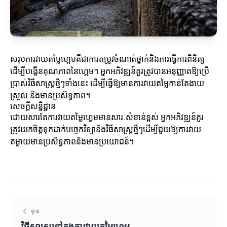
សរុបការវាយតម្លៃហ្គេមគឺជាការតម្រូវចំណាត់ថ្នាក់និងការធ្វើការពិនិត្យ
ដើម្បីបង្កើនគុណភាពនៃហ្គេម។ អ្នកអភិវឌ្ឍន៍គួរត្រូវបានអនុញ្ញាតឱ្យប្រើ
ប្រាស់វិធីសាស្ត្រថ្មីៗទាំងនេះ ដើម្បីធ្វើឱ្យមានការវាយតម្លៃកាន់តែងាយ
ស្រួល និងមានប្រសិទ្ធភាព។
សេចក្តីសន្និដ្ឋាន
ដោយសារតែការវាយតម្លៃហ្គេមមានសារៈសំខាន់ខ្ពស់ អ្នកអភិវឌ្ឍន៍គួរ
ត្រូវយកចិត្តទុកដាក់បច្ចេកវិទ្យានិងវិធីសាស្ត្រថ្មីៗដើម្បីជួយឱ្យការវាយ
តម្លាយមានប្រសិទ្ធភាពនិងមានប្រយោជន៍។
មុន
វិធីសាស្ត្រនៅក្នុងការវាយតម្លៃហ្គេម