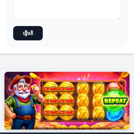
ផ្ញើមតិ