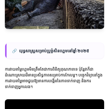
🔗
យុទ្ធសាស្ត្រសម្រាប់ប្រូម៉ូសិនហ្គេមនៅឆ្នាំ ២០២៥
ការវាយតម្លៃហ្គេមមិនត្រឹមតែជាការពិនិត្យគុណភាពទេ ប៉ុន្តែវាក៏ជា
ដំណោះស្រាយដ៏មានប្រសិទ្ធភាពសម្រាប់ការកែលម្អ។ បច្ចេកវិទ្យានៅក្នុង
ការវាយតម្លៃអាចជួយឱ្យមានការបង្កើននៃភាពទាក់ទាញ និងការ
ទាក់ទាញអ្នកលេង។